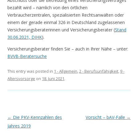
Abschluss oder die Betreuung eines Versicherungsvertrages
bezahlt wird – nämlich von den örtlichen
Verbraucherzentralen, spezialisierten Rechtsanwälten oder
einem der gerade einmal 326 in Deutschland zugelassenen
Versicherungsberaterinnen und Versicherungsberater (
Stand
30.06.2021, DIHK
).
Versicherungsberater finden Sie – auch in Ihrer Nähe – unter:
BVVB-Beratersuche
This entry was posted in
1 - Allgemein
,
2 - Berufsunfähigkeit
,
9 -
Altersvorsorge
on
18. Juni 2021
.
Post navigation
←
Die PKV-Kennzahlen des
Vorsicht – bAV-Falle
→
Jahres 2019