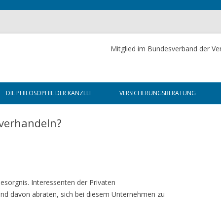
Mitglied im Bundesverband der Ver
Skip to content
DIE PHILOSOPHIE DER KANZLEI
VERSICHERUNGSBERATUNG
DIE WAHRHEIT ÜBER
FÜR PRIVATKUNDEN
 verhandeln?
VERSICHERUNGEN
RSTBERATUNG
FÜR UNTERNEHMEN
DIE NLG-PLUS-METHODE
 TÄTIGKEIT
FÜR DIE ÖFFENTLICHE HAND
VERSICHERUNG
FÜR DIE JUSTIZ
esorgnis. Interessenten der Privaten
end davon abraten, sich bei diesem Unternehmen zu
RDERUNG