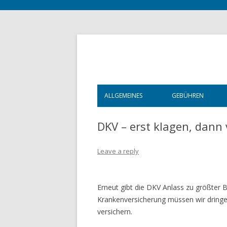
ALLGEMEINES
GEBÜHREN
STARTSEITE
ALLGEMEINES
DKV – erst klagen, dann
ÖFFNUNGSZEITEN
KOSTEN DER E
Leave a reply
VITA
WEITERGEHENDE
REFERENZEN
RECHTSSCHUTZ
Erneut gibt die DKV Anlass zu größter B
Krankenversicherung müssen wir dring
BERATUNGSFÖ
versichern.
WICHTIG!