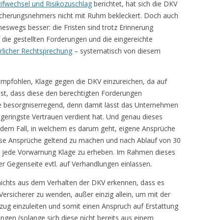
ifwechsel und Risikozuschlag
berichtet, hat sich die DKV
sicherungsnehmers nicht mit Ruhm bekleckert. Doch auch
neswegs besser: die Fristen sind trotz Erinnerung
f die gestellten Forderungen und die eingereichte
erlicher Rechtsprechung
– systematisch von diesem
pfohlen, Klage gegen die DKV einzureichen, da auf
st, dass diese den berechtigten Forderungen
 besorgniserregend, denn damit lässt das Unternehmen
 geringste Vertrauen verdient hat. Und genau dieses
edem Fall, in welchem es darum geht, eigene Ansprüche
iese Ansprüche geltend zu machen und nach Ablauf von 30
ne jede Vorwarnung Klage zu erheben. Im Rahmen dieses
r Gegenseite evtl. auf Verhandlungen einlassen.
 nichts aus dem Verhalten der DKV erkennen, dass es
 Versicherer zu wenden, außer einzig allein, um mit der
zug einzuleiten und somit einen Anspruch auf Erstattung
ngen (solange sich diese nicht bereits aus einem