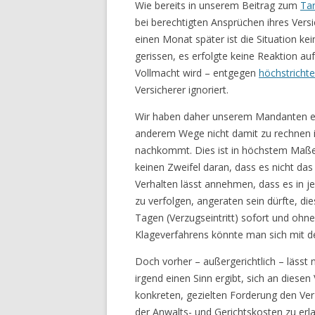
Wie bereits in unserem Beitrag zum
Tar
bei berechtigten Ansprüchen ihres Ver
einen Monat später ist die Situation kei
gerissen, es erfolgte keine Reaktion au
Vollmacht wird – entgegen
höchstricht
Versicherer ignoriert.
Wir haben daher unserem Mandanten em
anderem Wege nicht damit zu rechnen i
nachkommt. Dies ist in höchstem Maße
keinen Zweifel daran, dass es nicht das
Verhalten lässt annehmen, dass es in j
zu verfolgen, angeraten sein dürfte, d
Tagen (Verzugseintritt) sofort und oh
Klageverfahrens könnte man sich mit de
Doch vorher – außergerichtlich – lässt
irgend einen Sinn ergibt, sich an diesen
konkreten, gezielten Forderung den Ver
der Anwalts- und Gerichtskosten zu erla