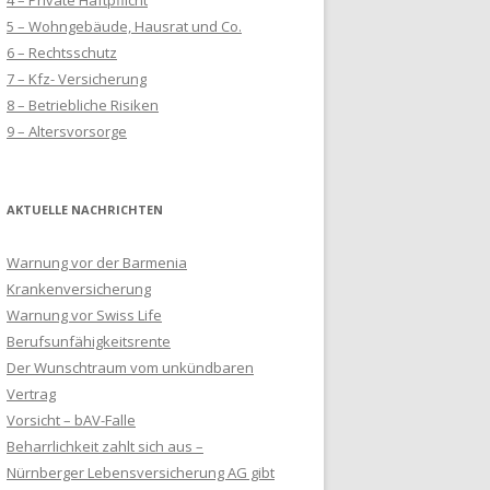
4 – Private Haftpflicht
5 – Wohngebäude, Hausrat und Co.
6 – Rechtsschutz
7 – Kfz- Versicherung
8 – Betriebliche Risiken
9 – Altersvorsorge
AKTUELLE NACHRICHTEN
Warnung vor der Barmenia
Krankenversicherung
Warnung vor Swiss Life
Berufsunfähigkeitsrente
Der Wunschtraum vom unkündbaren
Vertrag
Vorsicht – bAV-Falle
Beharrlichkeit zahlt sich aus –
Nürnberger Lebensversicherung AG gibt