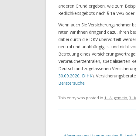
anderen Grund ergeben, wie zum Beispiel
Redlichkeitsgebots nach § 1a VVG oder 
Wenn auch Sie Versicherungsnehmer be
raten wir Ihnen dringend dazu, Ihren b
dabei durch die DKV übervorteilt werd
neutral und unabhängig ist und nicht vo
Betreuung eines Versicherungsvertrages
Verbraucherzentralen, spezialisierten 
Deutschland zugelassenen Versicherung
30.09.2020, DIHK
). Versicherungsberate
Beratersuche
This entry was posted in
1 - Allgemein
,
3 -
Post navigation
←
Warnung vor Hannoversche BU mit 