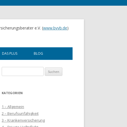
sicherungsberater e.V. (
www.bvvb.de
)
DAS PLUS
BLOG
UNTERNEHMENSBERATUNG
Suchen
nach:
FINANZBERATUNG
KOOPERATIONEN
KATEGORIEN
SEMINARE
1 – Allgemein
2 – Berufsunfähigkeit
3 – Krankenversicherung