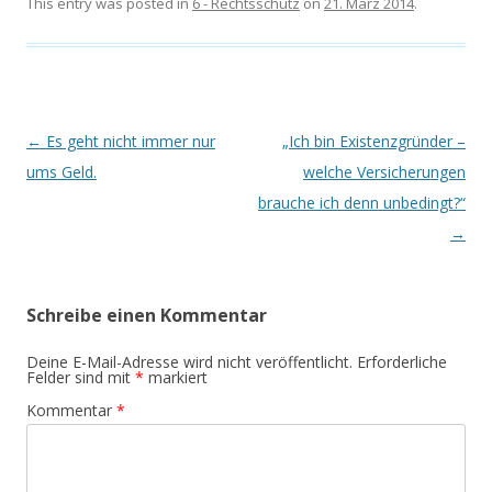
This entry was posted in
6 - Rechtsschutz
on
21. März 2014
.
Post navigation
←
Es geht nicht immer nur
„Ich bin Existenzgründer –
ums Geld.
welche Versicherungen
brauche ich denn unbedingt?“
→
Schreibe einen Kommentar
Deine E-Mail-Adresse wird nicht veröffentlicht.
Erforderliche
Felder sind mit
*
markiert
Kommentar
*