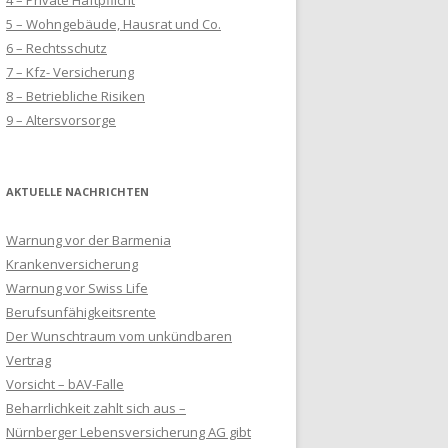
4 – Private Haftpflicht
5 – Wohngebäude, Hausrat und Co.
6 – Rechtsschutz
7 – Kfz- Versicherung
8 – Betriebliche Risiken
9 – Altersvorsorge
AKTUELLE NACHRICHTEN
Warnung vor der Barmenia
Krankenversicherung
Warnung vor Swiss Life
Berufsunfähigkeitsrente
Der Wunschtraum vom unkündbaren
Vertrag
Vorsicht – bAV-Falle
Beharrlichkeit zahlt sich aus –
Nürnberger Lebensversicherung AG gibt