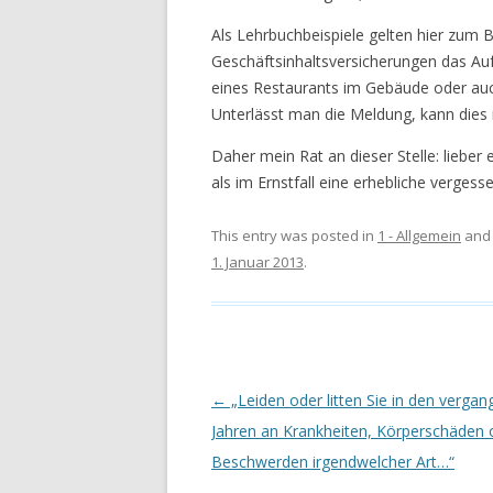
Als Lehrbuchbeispiele gelten hier zum B
Geschäftsinhaltsversicherungen das Auf
eines Restaurants im Gebäude oder auc
Unterlässt man die Meldung, kann dies 
Daher mein Rat an dieser Stelle: liebe
als im Ernstfall eine erhebliche vergesse
This entry was posted in
1 - Allgemein
and
1. Januar 2013
.
Post navigation
←
„Leiden oder litten Sie in den verga
Jahren an Krankheiten, Körperschäden 
Beschwerden irgendwelcher Art…“