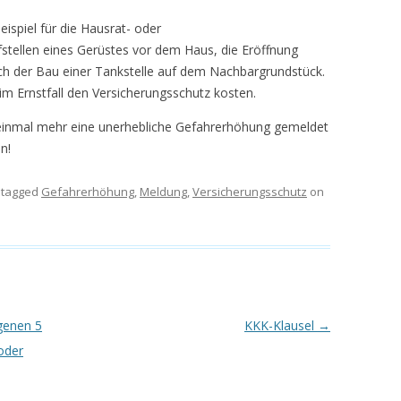
eispiel für die Hausrat- oder
stellen eines Gerüstes vor dem Haus, die Eröffnung
h der Bau einer Tankstelle auf dem Nachbargrundstück.
im Ernstfall den Versicherungsschutz kosten.
r einmal mehr eine unerhebliche Gefahrerhöhung gemeldet
n!
 tagged
Gefahrerhöhung
,
Meldung
,
Versicherungsschutz
on
ngenen 5
KKK-Klausel
→
oder