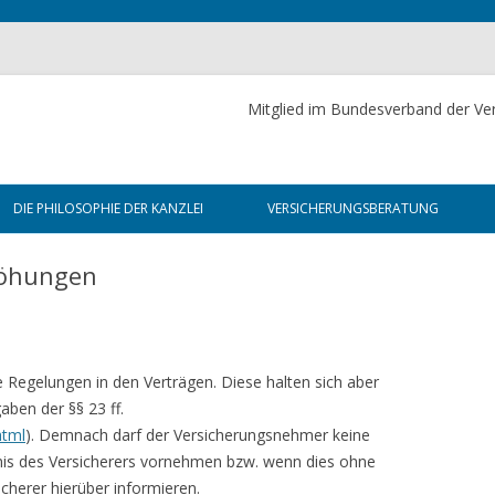
Mitglied im Bundesverband der Ver
Skip to content
DIE PHILOSOPHIE DER KANZLEI
VERSICHERUNGSBERATUNG
DIE WAHRHEIT ÜBER
FÜR PRIVATKUNDEN
höhungen
VERSICHERUNGEN
RSTBERATUNG
FÜR UNTERNEHMEN
DIE NLG-PLUS-METHODE
 TÄTIGKEIT
FÜR DIE ÖFFENTLICHE HAND
 Regelungen in den Verträgen. Diese halten sich aber
VERSICHERUNG
FÜR DIE JUSTIZ
ben der §§ 23 ff.
html
). Demnach darf der Versicherungsnehmer keine
RDERUNG
nis des Versicherers vornehmen bzw. wenn dies ohne
icherer hierüber informieren.