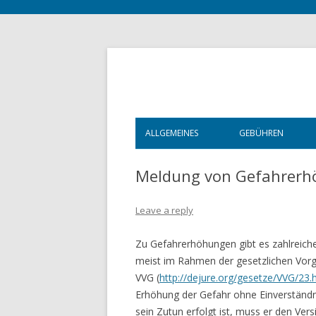
ALLGEMEINES
GEBÜHREN
STARTSEITE
ALLGEMEINES
Meldung von Gefahrer
ÖFFNUNGSZEITEN
KOSTEN DER E
Leave a reply
VITA
WEITERGEHENDE
Zu Gefahrerhöhungen gibt es zahlreiche
REFERENZEN
RECHTSSCHUTZ
meist im Rahmen der gesetzlichen Vorga
VVG (
http://dejure.org/gesetze/VVG/23.
BERATUNGSFÖ
Erhöhung der Gefahr ohne Einverständ
WICHTIG!
sein Zutun erfolgt ist, muss er den Vers