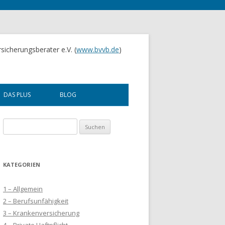
sicherungsberater e.V. (
www.bvvb.de
)
DAS PLUS
BLOG
UNTERNEHMENSBERATUNG
Suchen
nach:
FINANZBERATUNG
KOOPERATIONEN
KATEGORIEN
SEMINARE
1 – Allgemein
2 – Berufsunfähigkeit
3 – Krankenversicherung