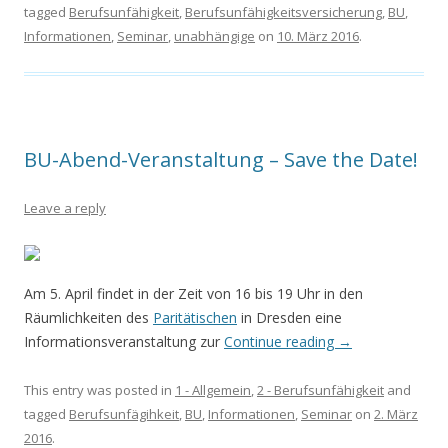
tagged
Berufsunfähigkeit
,
Berufsunfähigkeitsversicherung
,
BU
,
Informationen
,
Seminar
,
unabhängige
on
10. März 2016
.
BU-Abend-Veranstaltung – Save the Date!
Leave a reply
Am 5. April findet in der Zeit von 16 bis 19 Uhr in den
Räumlichkeiten des
Paritätischen
in Dresden eine
Informationsveranstaltung zur
Continue reading
→
This entry was posted in
1 - Allgemein
,
2 - Berufsunfähigkeit
and
tagged
Berufsunfägihkeit
,
BU
,
Informationen
,
Seminar
on
2. März
2016
.