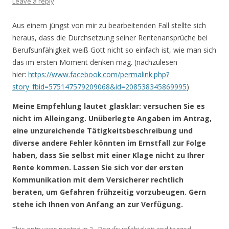
Leave a reply
Aus einem jüngst von mir zu bearbeitenden Fall stellte sich
heraus, dass die Durchsetzung seiner Rentenansprüche bei
Berufsunfähigkeit weiß Gott nicht so einfach ist, wie man sich
das im ersten Moment denken mag. (nachzulesen
hier:
https://www.facebook.com/permalink.php?
story_fbid=575147579209068&id=208538345869995
)
Meine Empfehlung lautet glasklar: versuchen Sie es
nicht im Alleingang. Unüberlegte Angaben im Antrag,
eine unzureichende Tätigkeitsbeschreibung und
diverse andere Fehler könnten im Ernstfall zur Folge
haben, dass Sie selbst mit einer Klage nicht zu Ihrer
Rente kommen. Lassen Sie sich vor der ersten
Kommunikation mit dem Versicherer rechtlich
beraten, um Gefahren frühzeitig vorzubeugen. Gern
stehe ich Ihnen von Anfang an zur Verfügung.