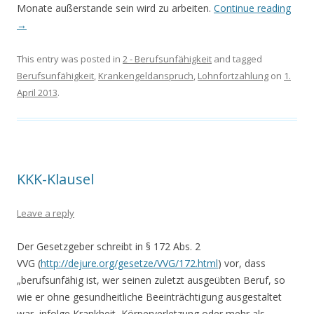
Monate außerstande sein wird zu arbeiten.
Continue reading
→
This entry was posted in
2 - Berufsunfähigkeit
and tagged
Berufsunfähigkeit
,
Krankengeldanspruch
,
Lohnfortzahlung
on
1.
April 2013
.
KKK-Klausel
Leave a reply
Der Gesetzgeber schreibt in § 172 Abs. 2
VVG (
http://dejure.org/gesetze/VVG/172.html
) vor, dass
„berufsunfähig ist, wer seinen zuletzt ausgeübten Beruf, so
wie er ohne gesundheitliche Beeinträchtigung ausgestaltet
war, infolge Krankheit, Körperverletzung oder mehr als