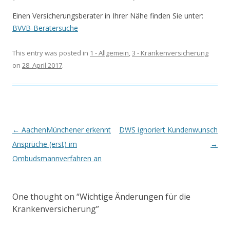
Einen Versicherungsberater in Ihrer Nähe finden Sie unter:
BVVB-Beratersuche
This entry was posted in
1 - Allgemein
,
3 - Krankenversicherung
on
28. April 2017
.
Post navigation
←
AachenMünchener erkennt
DWS ignoriert Kundenwunsch
Ansprüche (erst) im
→
Ombudsmannverfahren an
One thought on “
Wichtige Änderungen für die
Krankenversicherung
”