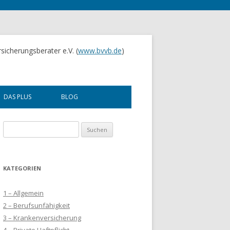
sicherungsberater e.V. (
www.bvvb.de
)
DAS PLUS
BLOG
UNTERNEHMENSBERATUNG
Suchen
nach:
FINANZBERATUNG
KOOPERATIONEN
KATEGORIEN
SEMINARE
1 – Allgemein
2 – Berufsunfähigkeit
3 – Krankenversicherung