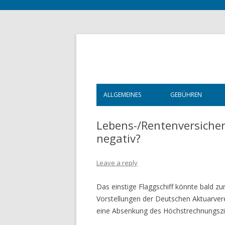
ALLGEMEINES
GEBÜHREN
STARTSEITE
ALLGEMEINES
Lebens-/Rentenversicher
negativ?
ÖFFNUNGSZEITEN
KOSTEN DER E
VITA
WEITERGEHENDE
Leave a reply
REFERENZEN
RECHTSSCHUTZ
Das einstige Flaggschiff könnte bald 
Vorstellungen der Deutschen Aktuarvere
BERATUNGSFÖ
eine Absenkung des Höchstrechnungszi
WICHTIG!