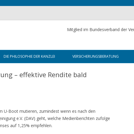
Mitglied im Bundesverband der Ver
Skip to content
DIE PHILOSOPHIE DER KANZLEI
VERSICHERUNGSBERATUNG
DIE WAHRHEIT ÜBER
FÜR PRIVATKUNDEN
ung – effektive Rendite bald
VERSICHERUNGEN
RSTBERATUNG
FÜR UNTERNEHMEN
DIE NLG-PLUS-METHODE
 TÄTIGKEIT
FÜR DIE ÖFFENTLICHE HAND
VERSICHERUNG
FÜR DIE JUSTIZ
zum U-Boot mutieren, zumindest wenn es nach den
inigung e.V. (DAV) geht, welche Medienberichten zufolge
RDERUNG
nses auf 1,25% empfehlen.