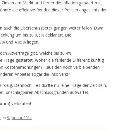
n Zinsen am Markt und ferner die Inflation gepaart mit
nnte die effektive Rendite dieser Policen ang
esichts der
n auch die Überschussbeteiligungen weiter fallen. Etwa
Senkung um bis zu 0,5% deklariert. Die
3% und 4,05% liegen.
och Altverträge gibt, welche bis zu 4%
ie Frage gestattet, woher die fehlende Differenz künftig
en Kostenerhöhungen? …aus den noch verbleibenden
deren Anbieter sogar die Insolvenz?
s rosig. Dennoch – es dürfte nur eine Frage der Zeit sein,
uen, unschlagbaren Abschlussgründen aufwartet.
 dumm) verkaufen!
e
on
9. Januar 2014
.