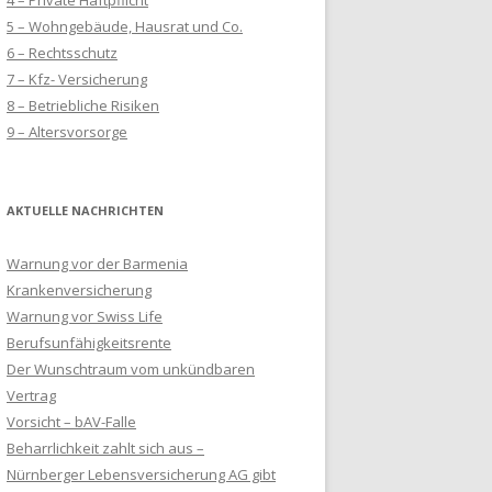
4 – Private Haftpflicht
5 – Wohngebäude, Hausrat und Co.
6 – Rechtsschutz
7 – Kfz- Versicherung
8 – Betriebliche Risiken
9 – Altersvorsorge
AKTUELLE NACHRICHTEN
Warnung vor der Barmenia
Krankenversicherung
Warnung vor Swiss Life
Berufsunfähigkeitsrente
Der Wunschtraum vom unkündbaren
Vertrag
Vorsicht – bAV-Falle
Beharrlichkeit zahlt sich aus –
Nürnberger Lebensversicherung AG gibt