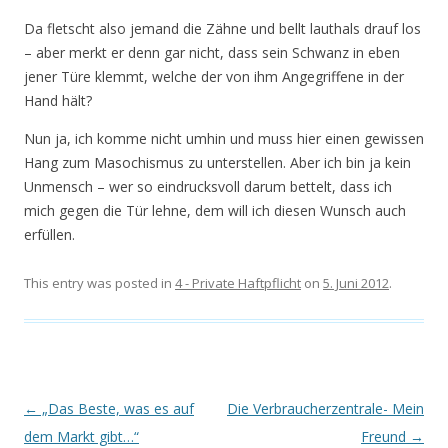
Da fletscht also jemand die Zähne und bellt lauthals drauf los
– aber merkt er denn gar nicht, dass sein Schwanz in eben
jener Türe klemmt, welche der von ihm Angegriffene in der
Hand hält?
Nun ja, ich komme nicht umhin und muss hier einen gewissen
Hang zum Masochismus zu unterstellen. Aber ich bin ja kein
Unmensch – wer so eindrucksvoll darum bettelt, dass ich
mich gegen die Tür lehne, dem will ich diesen Wunsch auch
erfüllen.
This entry was posted in
4 - Private Haftpflicht
on
5. Juni 2012
.
Post navigation
←
„Das Beste, was es auf
Die Verbraucherzentrale- Mein
dem Markt gibt…“
Freund
→