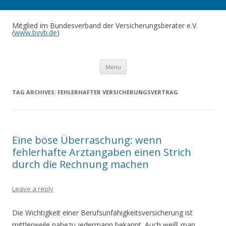
Mitglied im Bundesverband der Versicherungsberater e.V.
(
www.bvvb.de
)
Skip to content
Menu
TAG ARCHIVES:
FEHLERHAFTER VERSICHERUNGSVERTRAG
Eine böse Überraschung: wenn
fehlerhafte Arztangaben einen Strich
durch die Rechnung machen
Leave a reply
Die Wichtigkeit einer Berufsunfähigkeitsversicherung ist
mittlerweile nahezu jedermann bekannt. Auch weiß man